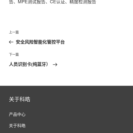
告、MPE测试报告、CE认证、精度检测报告
文
上
上一篇
章
一
安全风险智能化管控平台
导
篇
航
文
下
下一篇
章
一
人员识别卡(纯蓝牙）
篇
文
章
关于科皓
产品中心
关于科皓