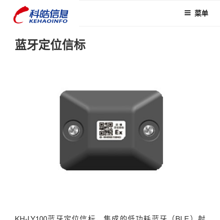
跳
菜单
至
内
深圳市科皓
智慧应急 智慧水利 智慧
容
蓝牙定位信标
安全园区
信息技术有
限公司
KH-LY100蓝牙定位信标，集成的低功耗蓝牙（BLE）射